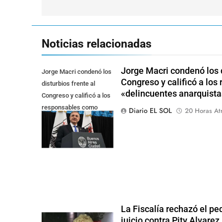
entradas
Noticias relacionadas
Jorge Macri condenó los d
Jorge Macri condenó los
Congreso y calificó a lo
disturbios frente al
«delincuentes anarquista
Congreso y calificó a los
responsables como
Diario EL SOL
20 Horas At
"delincuentes
anarquistas"
La Fiscalía rechazó el pe
juicio contra Pity Alvarez