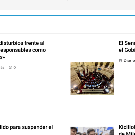
isturbios frente al
El Sen
s responsables como
el Gob
s»
Diari
rás
0
dido para suspender el
Kicill
de Mil