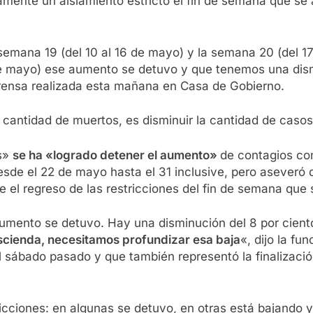
vamente un aislamiento estricto el fin de semana que se
emana 19 (del 10 al 16 de mayo) y la semana 20 (del 1
de mayo) ese aumento se detuvo y que tenemos una dismi
prensa realizada esta mañana en Casa de Gobierno.
cantidad de muertos, es disminuir la cantidad de casos
ís»
se ha «logrado detener el aumento»
de contagios con
de el 22 de mayo hasta el 31 inclusive, pero aseveró q
 el regreso de las restricciones del fin de semana que 
mento se detuvo. Hay una disminución del 8 por ciento 
scienda, necesitamos profundizar esa baja
«, dijo la fu
 sábado pasado y que también representó la finalizació
dicciones: en algunas se detuvo, en otras está bajand