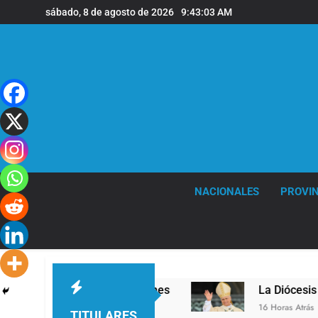
Saltar
sábado, 8 de agosto de 2026
9:43:04 AM
al
contenido
NACIONALES
PROVIN
n la sede de Quilmes
La Diócesis de Quilmes ce
16 Horas Atrás
TITULARES