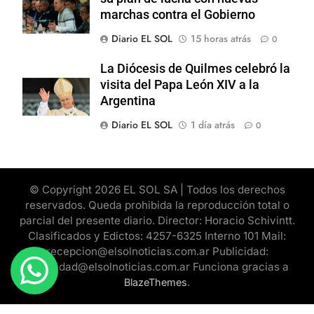
marchas contra el Gobierno
Diario EL SOL
15 horas atrás
0
La Diócesis de Quilmes celebró la
visita del Papa León XIV a la
Argentina
Diario EL SOL
1 día atrás
0
© Copyright 2026 EL SOL SA | Todos los derechos
reservados. Queda prohibida la reproducción total o
parcial del presente diario. Director: Horacio Schivintt.
Clasificados y Edictos: 4257-6325 Interno 101 Mail:
recepcion@elsolnoticias.com.ar Publicidad:
publicidad@elsolnoticias.com.ar Funciona gracias a
.
BlazeThemes