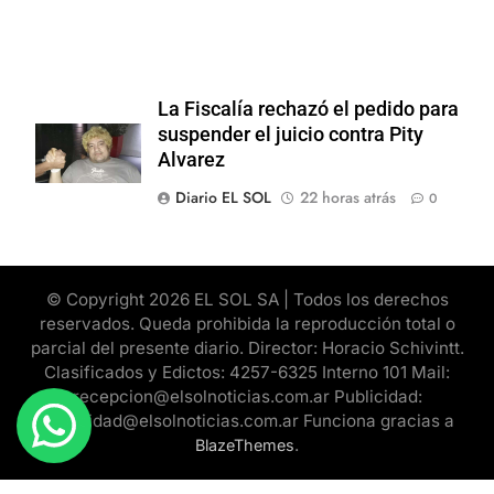
La Fiscalía rechazó el pedido para
suspender el juicio contra Pity
Alvarez
Diario EL SOL
22 horas atrás
0
© Copyright 2026 EL SOL SA | Todos los derechos
reservados. Queda prohibida la reproducción total o
parcial del presente diario. Director: Horacio Schivintt.
Clasificados y Edictos: 4257-6325 Interno 101 Mail:
recepcion@elsolnoticias.com.ar Publicidad:
publicidad@elsolnoticias.com.ar Funciona gracias a
.
BlazeThemes