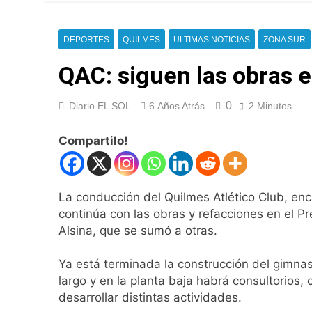
Nueva jornada nega
de los 450 puntos
14 Horas Atrás
DEPORTES
QUILMES
ULTIMAS NOTICIAS
ZONA SUR
Jorge Macri conde
15 Horas Atrás
QAC: siguen las obras e
Día Internacional 
16 Horas Atrás
0
Diario EL SOL
6 Años Atrás
2 Minutos
El frío polar se i
16 Horas Atrás
Compartilo!
Día de San Cayetan
16 Horas Atrás
El Senado aprobó l
La conducción del Quilmes Atlético Club, enc
16 Horas Atrás
continúa con las obras y refacciones en el Pre
Incidentes frente 
Alsina, que se sumó a otras.
enfrentamientos
1 Día Atrás
Ya está terminada la construcción del gimnas
La Fiscalía rechaz
largo y en la planta baja habrá consultorios, 
1 Día Atrás
desarrollar distintas actividades.
67 barrios full LE