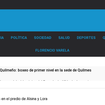
Diario EL SOL
IA
POLÍTICA
SOCIEDAD
SALUD
DEPORTES
Q
FLORENCIO VARELA
Quilmeño: boxeo de primer nivel en la sede de Quilmes
lmes celebró la visita del Papa León XIV a la Argentina
ura se sumaron a la marcha frente al Congreso contra la Ley 
 en el predio de Alsina y Lora