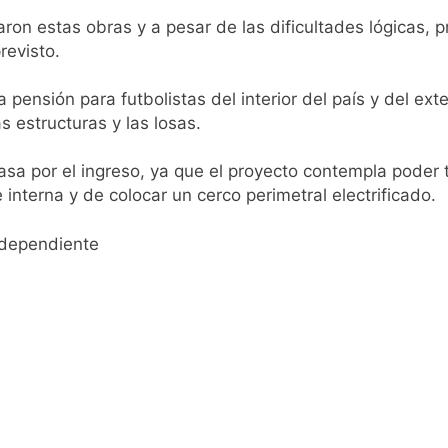
on estas obras y a pesar de las dificultades lógicas, 
pide del AMBA: cuándo dejará de llover y llega una ola de fr
revisto.
ntra la Ley de Propiedad Privada de Milei
 pensión para futbolistas del interior del país y del ext
 estructuras y las losas.
cretario de Seguridad de Quilmes, Hernán Ocampo, tras la dif
pasa por el ingreso, ya que el proyecto contempla poder
confirmó que tuvo un «brote psicótico» por consumo con F
nterna y de colocar un cerco perimetral electrificado.
 consiguió la mayoría y rechazó el pedido del peronismo de 
independiente
n al Congreso contra el proyecto oficial de Ley de Propieda
lmes celebra la fiesta de San Cayetano
 a ser operada por La Central de Vicente López