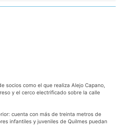
l Street y el riesgo país quedó al borde
nsables como «delincuentes anarquistas»
turas más bajas de la semana
a los argentinos
ro capítulo
de socios como el que realiza Alejo Capano,
eso y el cerco electrificado sobre la calle
rivada: hubo detenidos y
rior: cuenta con más de treinta metros de
dores infantiles y juveniles de Quilmes puedan