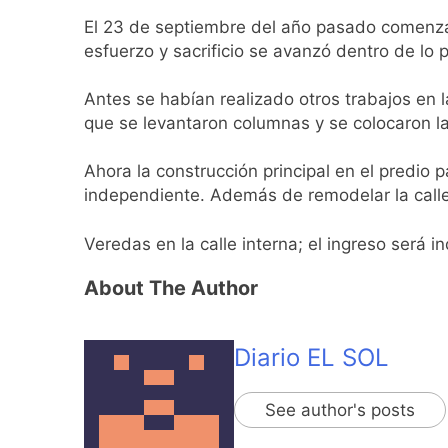
1 Día Atrás
El 23 de septiembre del año pasado comenzar
El temporal se des
esfuerzo y sacrificio se avanzó dentro de lo p
1 Día Atrás
Kicillof marchó co
Antes se habían realizado otros trabajos en la
1 Día Atrás
que se levantaron columnas y se colocaron las
Renunció el subse
1 Día Atrás
Ahora la construcción principal en el predio 
Candela Arizaga 
independiente. Además de remodelar la calle i
1 Día Atrás
La Libertad Avanza
Veredas en la calle interna; el ingreso será 
1 Día Atrás
About The Author
Masiva movilizació
1 Día Atrás
La Diócesis de Qui
Diario EL SOL
1 Día Atrás
La Línea 148 pasó
See author's posts
1 Día Atrás