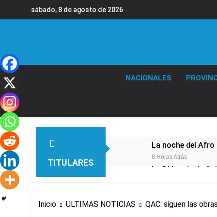
Saltar
sábado, 8 de agosto de 2026
al
contenido
NACIONALES
PROVINC
La noche del Afro 
8 Horas Atrás
TITULARES
La Diócesis de Qui
11 Horas Atrás
Figuras de la cult
Inicio
ULTIMAS NOTICIAS
QAC: siguen las obras
13 Horas Atrás