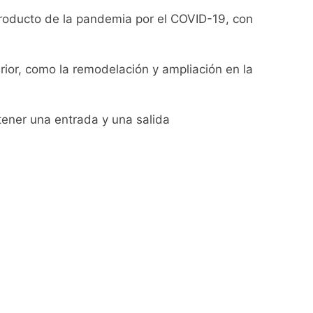
producto de la pandemia por el COVID-19, con
ío con mínimas cercanas a 1°C
erior, como la remodelación y ampliación en la
usión de chats privados
 tener una entrada y una salida
acundo Moyano
girar el proyecto a comisión
d Privada