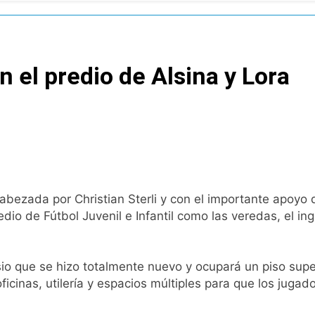
tiva para los activos argentinos: cayeron las acciones en Wal
nó los disturbios frente al Congreso y calificó a los respo
n el predio de Alsina y Lora
de la Cerveza: los tres secretos para servirla correctamente
nstala en Buenos Aires: mejora el tiempo y llegan las tempera
o: por qué se celebra cada 7 de agosto y qué representa par
a ley de propiedad privada, pero el Gobierno debió eliminar ot
abezada por Christian Sterli y con el importante apoyo 
dio de Fútbol Juvenil e Infantil como las veredas, el ingr
al Congreso durante la protesta contra la Ley de Propiedad P
io que se hizo totalmente nuevo y ocupará un piso supe
ó el pedido para suspender el juicio contra Pity Alvarez
oficinas, utilería y espacios múltiples para que los juga
D en Florencio Varela