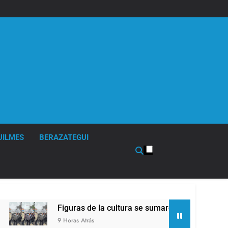
UILMES
BERAZATEGUI
uras de la cultura se sumaron a la marcha frente al Congreso 
as Atrás