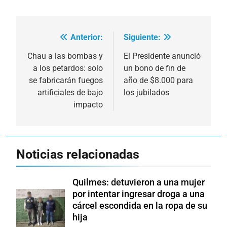
Anterior:
Siguiente:
Navegación
de
Chau a las bombas y
El Presidente anunció
a los petardos: solo
un bono de fin de
entradas
se fabricarán fuegos
año de $8.000 para
artificiales de bajo
los jubilados
impacto
Noticias relacionadas
Quilmes: detuvieron a una mujer
por intentar ingresar droga a una
cárcel escondida en la ropa de su
hija