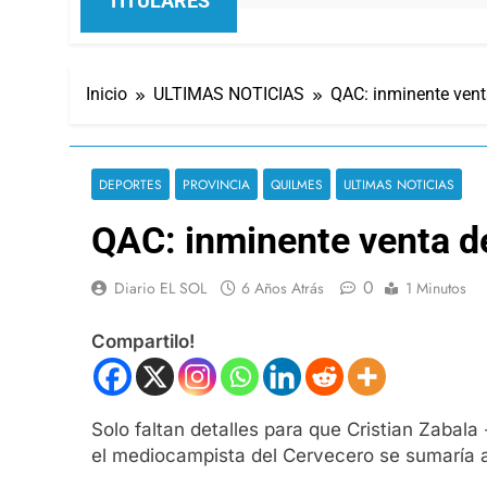
TITULARES
Inicio
ULTIMAS NOTICIAS
QAC: inminente vent
DEPORTES
PROVINCIA
QUILMES
ULTIMAS NOTICIAS
QAC: inminente venta de
0
Diario EL SOL
6 Años Atrás
1 Minutos
Compartilo!
Solo faltan detalles para que Cristian Zabala
el mediocampista del Cervecero se sumaría a