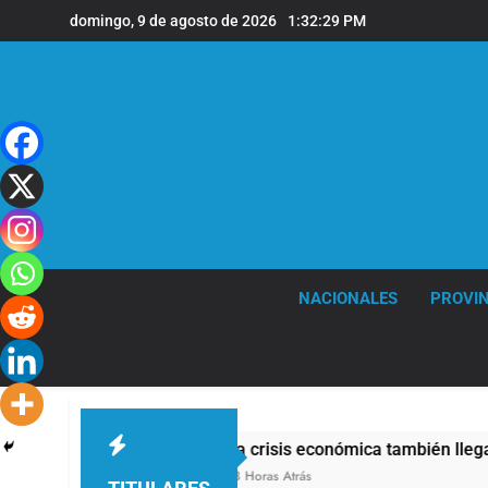
Saltar
domingo, 9 de agosto de 2026
1:32:29 PM
al
contenido
NACIONALES
PROVIN
ucido
La crisis económica también llega a los 
13 Horas Atrás