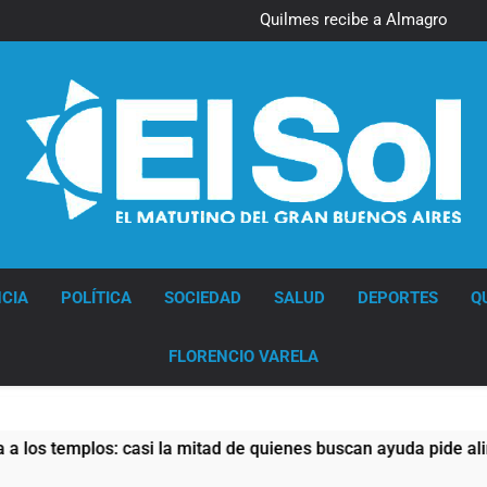
Quilmes recibe a Almagro con
la mira puesta en el Reducido
Diario EL SOL
CIA
POLÍTICA
SOCIEDAD
SALUD
DEPORTES
Q
FLORENCIO VARELA
templos: casi la mitad de quienes buscan ayuda pide alimentos