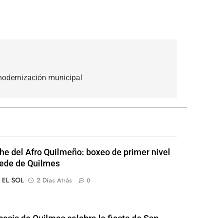
 modernización municipal
he del Afro Quilmeño: boxeo de primer nivel
sede de Quilmes
o EL SOL
2 Días Atrás
0