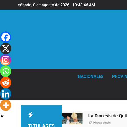
Saltar
sábado, 8 de agosto de 2026
10:43:46 AM
al
contenido
NACIONALES
PROVIN
a sede de Quilmes
La Diócesis de Quilmes celeb
17 Horas Atrás
TITULARES