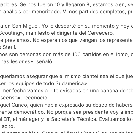
dores. Se nos fueron 10 y llegaron 8, estamos bien, se
n análisis por menorizado. Vimos partidos completos, 
a en San Miguel. Yo lo descarté en su momento y hoy e
couting», manifestó el dirigente del Cervecero.
que previamos. No esperamos que vengan los representa
Sterli.
ajimos son personas con más de 100 partidos en el lomo,
has lesiones», señaló.
os queríamos asegurar que el mismo plantel sea el que 
ecer los equipos de todo Sudamérica».
rimer fecha vamos a ir televisados en una cancha donde
 ascenso», reconoció.
Miguel Caneo, quien había expresado su deseo de habers
lmente democrático. No porqué sea presidente voy a imp
l DT, el mánager y la Secretaría Técnica. Evaluamos l
soltó.