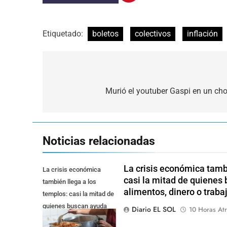
Etiquetado:
boletos
colectivos
inflación
Navegación
de
Murió el youtuber Gaspi en un cho
entradas
Noticias relacionadas
La crisis económica tambi
La crisis económica
casi la mitad de quienes
también llega a los
alimentos, dinero o traba
templos: casi la mitad de
quienes buscan ayuda
Diario EL SOL
10 Horas Atr
pide alimentos, dinero o