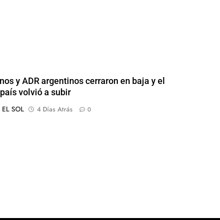
nos y ADR argentinos cerraron en baja y el
país volvió a subir
o EL SOL
4 Días Atrás
0