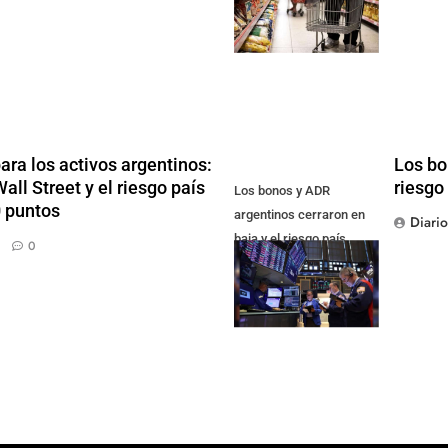
ra los activos argentinos:
Los bo
ll Street y el riesgo país
riesgo 
Los bonos y ADR
0 puntos
argentinos cerraron en
Diari
baja y el riesgo país
0
volvió a subir