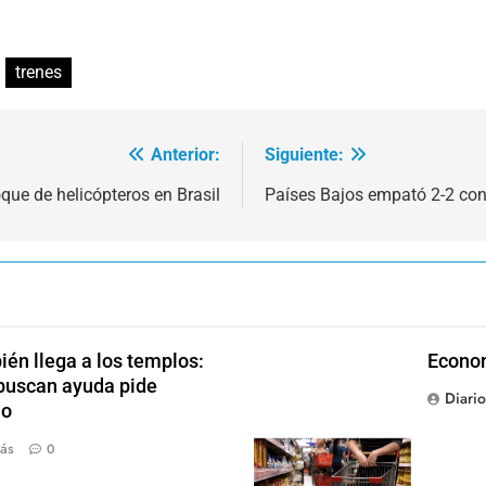
trenes
Anterior:
Siguiente:
que de helicópteros en Brasil
Países Bajos empató 2-2 con
én llega a los templos:
Econom
 buscan ayuda pide
Diari
jo
ás
0