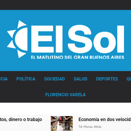
Diario EL SOL
CIA
POLÍTICA
SOCIEDAD
SALUD
DEPORTES
Q
FLORENCIO VARELA
 trabajo
Economía en dos velocidades
16 Horas Atrás