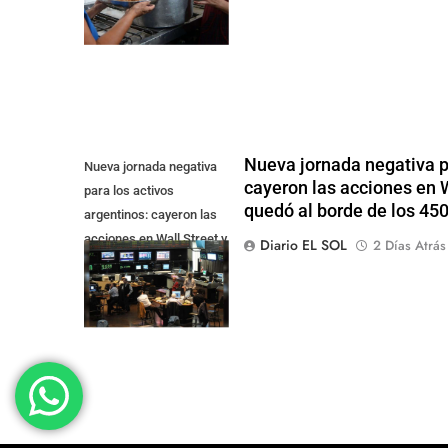
trabajo
Nueva jornada negativa pa
Nueva jornada negativa
cayeron las acciones en Wa
para los activos
quedó al borde de los 45
argentinos: cayeron las
acciones en Wall Street y
Diario EL SOL
2 Días Atrás
el riesgo país quedó al
borde de los 450 punt