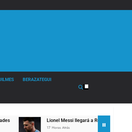
UILMES
BERAZATEGUI
Lionel Messi llegará a Rosario para despedir a su p
17 Horas Atrás