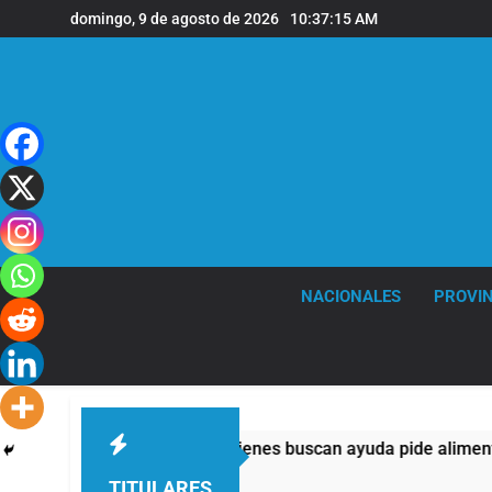
Saltar
domingo, 9 de agosto de 2026
10:37:16 AM
al
contenido
NACIONALES
PROVIN
casi la mitad de quienes buscan ayuda pide alimentos, dinero o
TITULARES