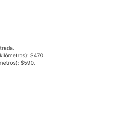
trada.
kilómetros): $470.
metros): $590.