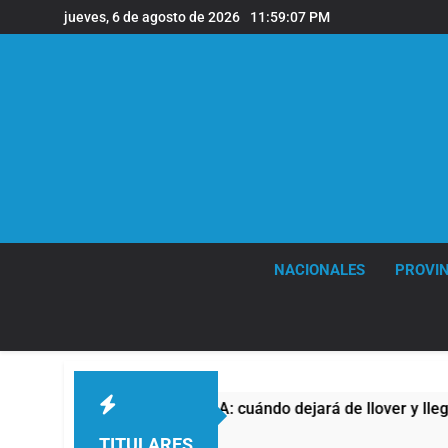
Saltar
jueves, 6 de agosto de 2026
11:59:09 PM
al
contenido
NACIONALES
PROVIN
A: cuándo dejará de llover y llega una ola de frío con mínima