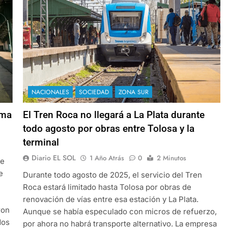
NACIONALES
SOCIEDAD
ZONA SUR
rma
El Tren Roca no llegará a La Plata durante
todo agosto por obras entre Tolosa y la
terminal
Diario EL SOL
1 Año Atrás
0
2 Minutos
de
e
Durante todo agosto de 2025, el servicio del Tren
Roca estará limitado hasta Tolosa por obras de
renovación de vías entre esa estación y La Plata.
ron
Aunque se había especulado con micros de refuerzo,
dos
por ahora no habrá transporte alternativo. La empresa