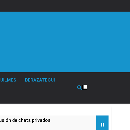
UILMES
BERAZATEGUI
usión de chats privados