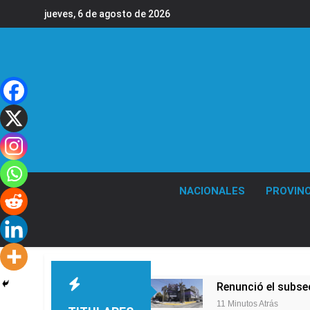
Saltar
jueves, 6 de agosto de 2026
al
contenido
NACIONALES
PROVINC
Renunció el subse
11 Minutos Atrás