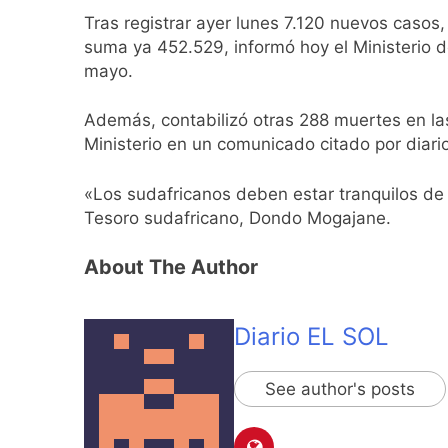
Tormentas severas
Tras registrar ayer lunes 7.120 nuevos casos
9 Horas Atrás
suma ya 452.529, informó hoy el Ministerio 
Senado debate el 
mayo.
10 Horas Atrás
Día del Cirujano T
Además, contabilizó otras 288 muertes en las
Ministerio en un comunicado citado por diari
10 Horas Atrás
Alerta naranja en
«Los sudafricanos deben estar tranquilos de q
21 Horas Atrás
Tesoro sudafricano, Dondo Mogajane.
Denunciaron penal
21 Horas Atrás
About The Author
Quilmes derrotó 2-
21 Horas Atrás
Argentina y Brasil
Diario EL SOL
22 Horas Atrás
Una nueva encuest
See author's posts
23 Horas Atrás
El oficialismo dio 
1 Día Atrás