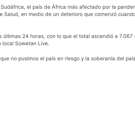
 y fuertes ráfagas de viento: más de 10 provincias bajo ale
, Sudáfrica, el país de África más afectado por la pand
de Salud, en medio de un deterioro que comenzó cuando 
proyecto sobre propiedad privada con foco en los desalojos
orácico: una especialidad clave para el cuidado de la salud re
 últimas 24 horas, con lo que el total ascendió a 7.067 
o local Sowetan Live.
 Quilmes por tormentas severas y fuertes ráfagas de viento
ue no pusimos el país en riesgo y la soberanía del país 
mente al abogado libertario que propuso tirar napalm sobre 
0 al líder Gimnasia de Jujuy y volvió a ilusionarse con el Red
, en el peor momento de su relación
a anticipa gran paridad para 2027 y da un ganador para el ba
de baja la cláusula de venta de tierras a extranjeros