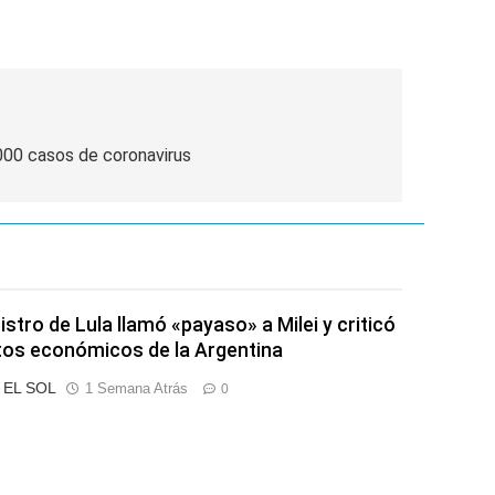
.000 casos de coronavirus
istro de Lula llamó «payaso» a Milei y criticó
tos económicos de la Argentina
o EL SOL
1 Semana Atrás
0