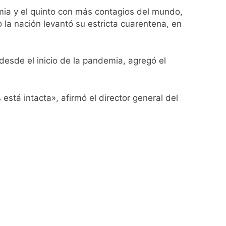
rta meteorológica
emia y el quinto con más contagios del mundo,
la nación levantó su estricta cuarentena, en
spiratoria en el Sanatorio Urquiza
desde el inicio de la pandemia, agregó el
está intacta», afirmó el director general del
el Gran Buenos Aires
ucido
lotaje