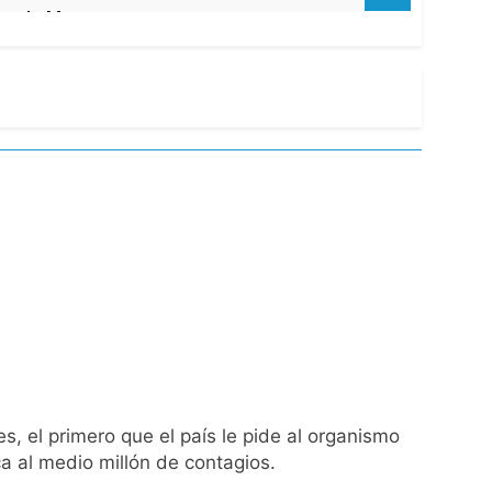
acundo Moyano
girar el proyecto a comisión
d Privada
as
s, el primero que el país le pide al organismo
ontra la reforma de la Ley de Tierras
a al medio millón de contagios.