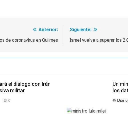
lmes a un hombre que amenazó a Milei a través de TikTok
Anterior:
Siguiente:
os de coronavirus en Quilmes
Israel vuelve a superar los 2
á el diálogo con Irán
Un min
iva militar
los da
Diari
0