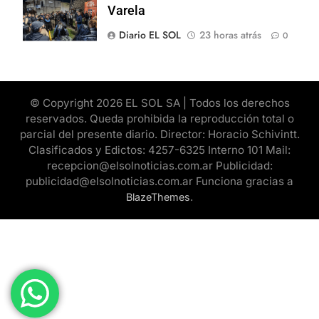
Varela
Diario EL SOL
23 horas atrás
0
© Copyright 2026 EL SOL SA | Todos los derechos
reservados. Queda prohibida la reproducción total o
parcial del presente diario. Director: Horacio Schivintt.
Clasificados y Edictos: 4257-6325 Interno 101 Mail:
recepcion@elsolnoticias.com.ar Publicidad:
publicidad@elsolnoticias.com.ar Funciona gracias a
.
BlazeThemes