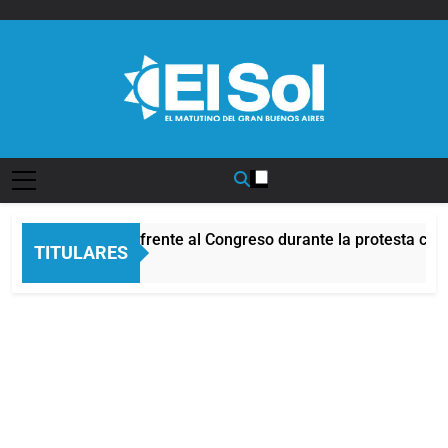
Saltar
al
contenido
Diario EL SOL
Incidentes frente al Congreso durante la protesta con
TITULARES
4 Horas Atrás