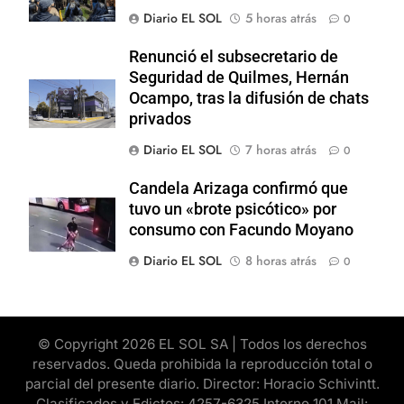
Diario EL SOL
5 horas atrás
0
Renunció el subsecretario de
Seguridad de Quilmes, Hernán
Ocampo, tras la difusión de chats
privados
Diario EL SOL
7 horas atrás
0
Candela Arizaga confirmó que
tuvo un «brote psicótico» por
consumo con Facundo Moyano
Diario EL SOL
8 horas atrás
0
© Copyright 2026 EL SOL SA | Todos los derechos
reservados. Queda prohibida la reproducción total o
parcial del presente diario. Director: Horacio Schivintt.
Clasificados y Edictos: 4257-6325 Interno 101 Mail: