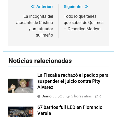
Anterior:
Siguiente:
Navegación
de
La incógnita del
Todo lo que tenés
atacante de Cristina
que saber de Quilmes
entradas
y un tatuador
– Deportivo Madryn
quilmeño
Noticias relacionadas
La Fiscalía rechazó el pedido para
suspender el juicio contra Pity
Alvarez
Diario EL SOL
5 horas atrás
0
67 barrios full LED en Florencio
Varela