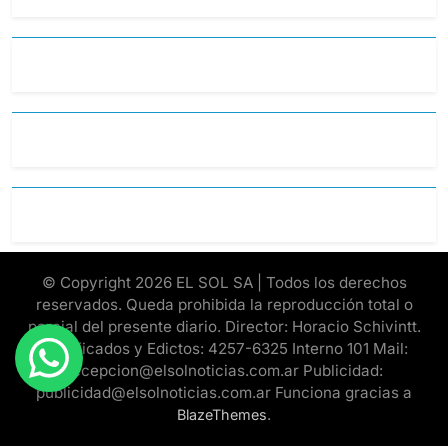
© Copyright 2026 EL SOL SA | Todos los derechos
reservados. Queda prohibida la reproducción total o
parcial del presente diario. Director: Horacio Schivintt.
Clasificados y Edictos: 4257-6325 Interno 101 Mail:
recepcion@elsolnoticias.com.ar Publicidad:
publicidad@elsolnoticias.com.ar Funciona gracias a
.
BlazeThemes