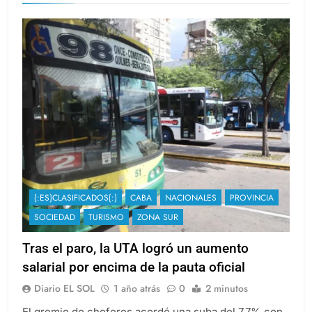
{:ES}CLASIFICADOS{:}
CABA
NACIONALES
PROVINCIA
SOCIEDAD
TURISMO
ZONA SUR
Tras el paro, la UTA logró un aumento
salarial por encima de la pauta oficial
Diario EL SOL
1 año atrás
0
2 minutos
El gremio de choferes acordó una suba del 7,7% con