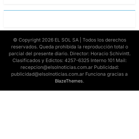
© Copyright 2026 EL SOL SA | Todos los derechos
reservados. Queda prohibida la reproducción total o
parcial del presente diario. Director: Horacio Schivintt.
Clasificados y Edictos: 4257-6325 Interno 101 Mail:
recepcion@elsolnoticias.com.ar Publicidad:
publicidad@elsolnoticias.com.ar Funciona gracias a
.
BlazeThemes