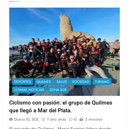
DEPORTES
QUILMES
SALUD
SOCIEDAD
TURISMO
ULTIMAS NOTICIAS
ZONA SUR
Ciclismo con pasión: el grupo de Quilmes
que llegó a Mar del Plata.
Diario EL SOL
1 año atrás
0
3 minutos
El oriundo de Quilmes , Mario Franini lidera desde