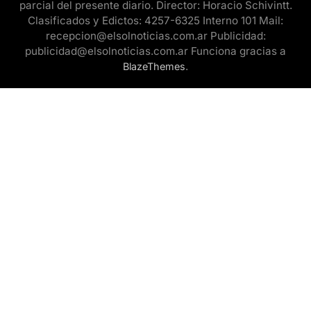
parcial del presente diario. Director: Horacio Schivintt.
Clasificados y Edictos: 4257-6325 Interno 101 Mail:
recepcion@elsolnoticias.com.ar Publicidad:
publicidad@elsolnoticias.com.ar Funciona gracias a
.
BlazeThemes