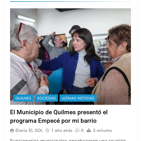
QUILMES
SOCIEDAD
ULTIMAS NOTICIAS
El Municipio de Quilmes presentó el
programa Empecé por mi barrio
Diario EL SOL
1 año atrás
0
3 minutos
Funcionarios municipales encabezaron una reunión