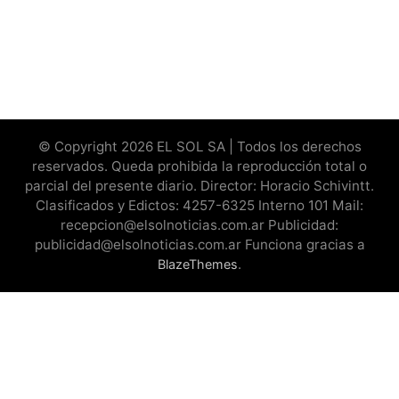
© Copyright 2026 EL SOL SA | Todos los derechos
reservados. Queda prohibida la reproducción total o
parcial del presente diario. Director: Horacio Schivintt.
Clasificados y Edictos: 4257-6325 Interno 101 Mail:
recepcion@elsolnoticias.com.ar Publicidad:
publicidad@elsolnoticias.com.ar Funciona gracias a
.
BlazeThemes