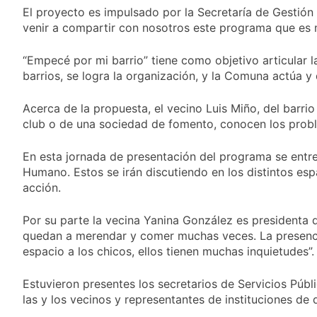
al Congreso y
1 Día Atrás
borde de los 450
El proyecto es impulsado por la Secretaría de Gestión
calificó a los
Día Internacional de
puntos
venir a compartir con nosotros este programa que es m
responsables como
la Cerveza: los tres
«delincuentes
secretos para
1 Día Atrás
anarquistas»
“Empecé por mi barrio” tiene como objetivo articular 
servirla
El frío polar se
correctamente
barrios, se logra la organización, y la Comuna actúa y 
instala en Buenos
Aires: mejora el
1 Día Atrás
tiempo y llegan las
Acerca de la propuesta, el vecino Luis Miño, del barrio
Día de San Cayetano:
temperaturas más
club o de una sociedad de fomento, conocen los proble
por qué se celebra
bajas de la semana
cada 7 de agosto y
1 Día Atrás
qué representa para
En esta jornada de presentación del programa se entre
El Senado aprobó la
los argentinos
Humano. Estos se irán discutiendo en los distintos es
ley de propiedad
acción.
privada, pero el
1 Día Atrás
Gobierno debió
Incidentes frente al
eliminar otro capítulo
Por su parte la vecina Yanina González es presidenta d
Congreso durante la
protesta contra la
quedan a merendar y comer muchas veces. La presencia
2 Días Atrás
Ley de Propiedad
espacio a los chicos, ellos tienen muchas inquietudes”.
La Fiscalía rechazó el
Privada: hubo
pedido para
detenidos y
suspender el juicio
Estuvieron presentes los secretarios de Servicios Púb
2 Días Atrás
enfrentamientos
contra Pity Alvarez
las y los vecinos y representantes de instituciones de 
67 barrios full LED en
Florencio Varela