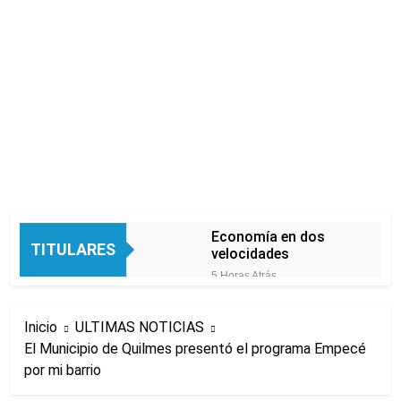
Economía en dos
TITULARES
velocidades
5 Horas Atrás
Lionel Messi llegará a
Rosario para
Inicio
ULTIMAS NOTICIAS
despedir a su padre
5 Horas Atrás
Jorge Messi
El Municipio de Quilmes presentó el programa Empecé
Murió Jorge Messi,
por mi barrio
padre de Lionel
Messi, a los 68 años
9 Horas Atrás