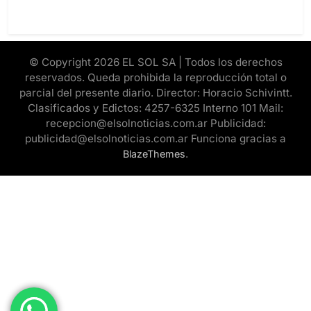
© Copyright 2026 EL SOL SA | Todos los derechos
reservados. Queda prohibida la reproducción total o
parcial del presente diario. Director: Horacio Schivintt.
Clasificados y Edictos: 4257-6325 Interno 101 Mail:
recepcion@elsolnoticias.com.ar Publicidad:
publicidad@elsolnoticias.com.ar Funciona gracias a
.
BlazeThemes