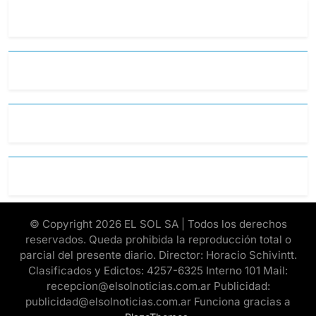
© Copyright 2026 EL SOL SA | Todos los derechos
reservados. Queda prohibida la reproducción total o
parcial del presente diario. Director: Horacio Schivintt.
Clasificados y Edictos: 4257-6325 Interno 101 Mail:
recepcion@elsolnoticias.com.ar Publicidad:
publicidad@elsolnoticias.com.ar Funciona gracias a