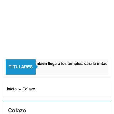
is económica también llega a los templos: casi la mitad de qui
TITULARES
trás
Inicio
Colazo
Colazo