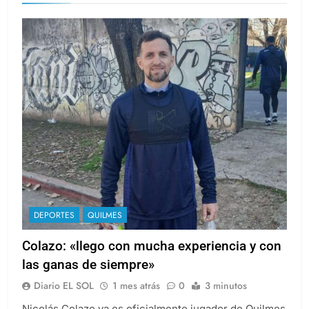
DEPORTES
QUILMES
Colazo: «llego con mucha experiencia y con
las ganas de siempre»
Diario EL SOL
1 mes atrás
0
3 minutos
Nicolás Colazo ya es oficialmente jugador de Quilmes