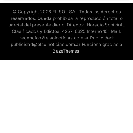
© Copyright 2026 EL SOL SA | Todos los derechos
reservados. Queda prohibida la reproducción total o
parcial del presente diario. Director: Horacio Schivintt.
Clasificados y Edictos: 4257-6325 Interno 101 Mail:
recepcion@elsolnoticias.com.ar Publicidad:
publicidad@elsolnoticias.com.ar Funciona gracias a
.
BlazeThemes