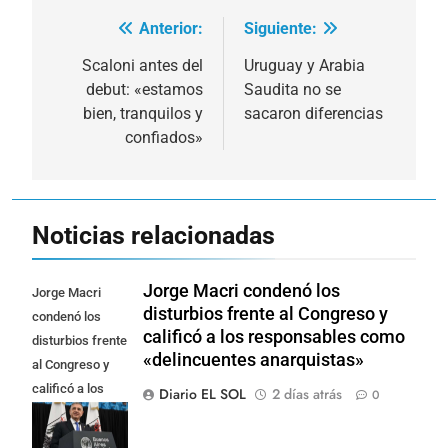
Anterior:
Siguiente:
Navegación
de
Scaloni antes del
Uruguay y Arabia
debut: «estamos
Saudita no se
entradas
bien, tranquilos y
sacaron diferencias
confiados»
Noticias relacionadas
Jorge Macri condenó los
Jorge Macri
disturbios frente al Congreso y
condenó los
calificó a los responsables como
disturbios frente
«delincuentes anarquistas»
al Congreso y
calificó a los
Diario EL SOL
2 días atrás
0
responsables
como