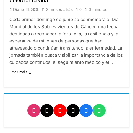
celebrar la vida
propiedad privada
24 Horas Atrás
con foco en los
Día del Cirujano
Diario EL SOL
2 meses atrás
0
3 minutos
desalojos
Torácico: una
Cada primer domingo de junio se conmemora el Día
especialidad clave
1 Día Atrás
para el cuidado de la
Mundial de los Sobrevivientes de Cáncer, una fecha
Alerta naranja en
salud respiratoria en
destinada a reconocer la fortaleza, la resiliencia y la
Quilmes por
el Sanatorio Urquiza
tormentas severas y
esperanza de millones de personas que han
1 Día Atrás
fuertes ráfagas de
atravesado o continúan transitando la enfermedad. La
Denunciaron
viento
penalmente al
jornada también busca visibilizar la importancia de los
abogado libertario
cuidados continuos, el seguimiento médico y el…
1 Día Atrás
que propuso tirar
napalm sobre el Gran
Leer más
Buenos Aires