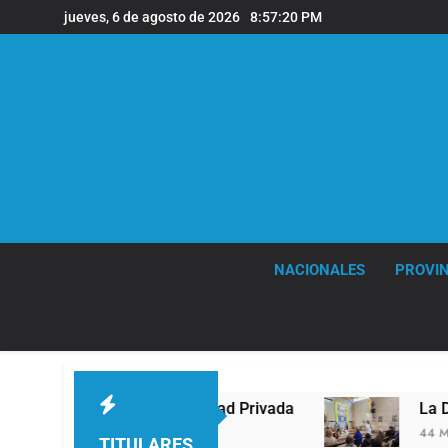
Saltar
jueves, 6 de agosto de 2026
8:57:21 PM
al
contenido
NACIONALES
PROVIN
de Propiedad Privada
La Diócesis de Quilmes c
44 Minutos Atrás
TITULARES