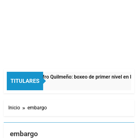
La noche del Afro Quilmeño: boxeo de primer nivel en la sede
TITULARES
4 Horas Atrás
Inicio
embargo
embargo