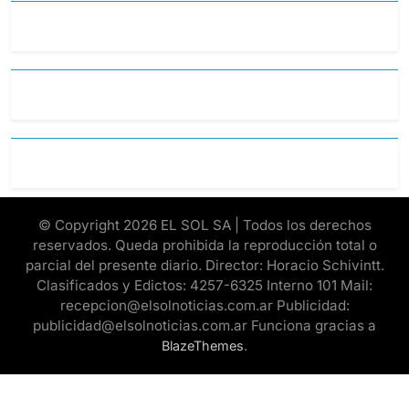
© Copyright 2026 EL SOL SA | Todos los derechos
reservados. Queda prohibida la reproducción total o
parcial del presente diario. Director: Horacio Schivintt.
Clasificados y Edictos: 4257-6325 Interno 101 Mail:
recepcion@elsolnoticias.com.ar Publicidad:
publicidad@elsolnoticias.com.ar Funciona gracias a
.
BlazeThemes