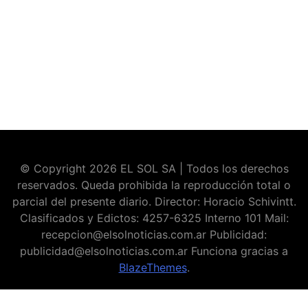
© Copyright 2026 EL SOL SA | Todos los derechos
reservados. Queda prohibida la reproducción total o
parcial del presente diario. Director: Horacio Schivintt.
Clasificados y Edictos: 4257-6325 Interno 101 Mail:
recepcion@elsolnoticias.com.ar Publicidad:
publicidad@elsolnoticias.com.ar Funciona gracias a
BlazeThemes
.