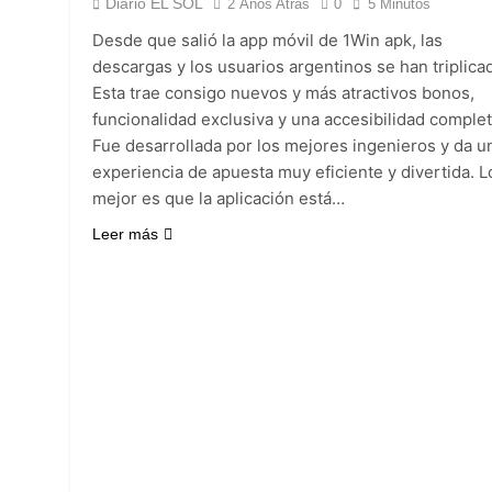
Diario EL SOL
2 Años Atrás
0
5 Minutos
1 Día Atrás
El temporal se des
Desde que salió la app móvil de 1Win apk, las
descargas y los usuarios argentinos se han triplica
1 Día Atrás
Esta trae consigo nuevos y más atractivos bonos,
Kicillof marchó co
funcionalidad exclusiva y una accesibilidad complet
1 Día Atrás
Fue desarrollada por los mejores ingenieros y da u
Renunció el subse
experiencia de apuesta muy eficiente y divertida. L
1 Día Atrás
mejor es que la aplicación está…
Candela Arizaga 
1 Día Atrás
Leer más
La Libertad Avanza
1 Día Atrás
Masiva movilizació
1 Día Atrás
La Diócesis de Qui
1 Día Atrás
La Línea 148 pasó
1 Día Atrás