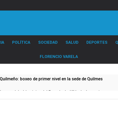
Diario EL SOL
IA
POLÍTICA
SOCIEDAD
SALUD
DEPORTES
Q
FLORENCIO VARELA
Quilmeño: boxeo de primer nivel en la sede de Quilmes
lmes celebró la visita del Papa León XIV a la Argentina
ura se sumaron a la marcha frente al Congreso contra la Ley 