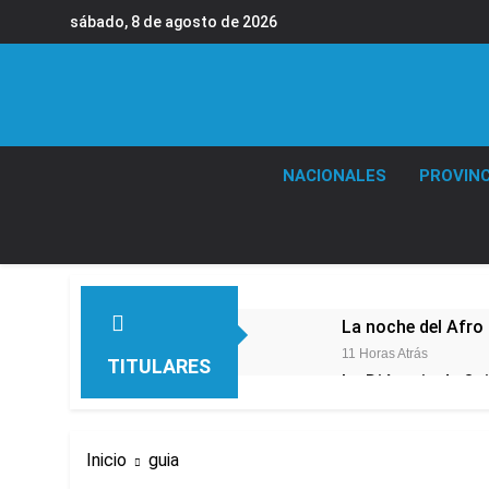
Saltar
sábado, 8 de agosto de 2026
al
contenido
NACIONALES
PROVINC
La noche del Afro 
11 Horas Atrás
TITULARES
La Diócesis de Qui
13 Horas Atrás
Figuras de la cult
Inicio
guia
15 Horas Atrás