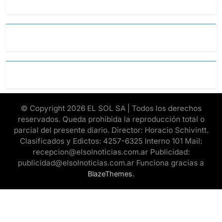
© Copyright 2026 EL SOL SA | Todos los derechos
reservados. Queda prohibida la reproducción total o
parcial del presente diario. Director: Horacio Schivintt.
Clasificados y Edictos: 4257-6325 Interno 101 Mail:
recepcion@elsolnoticias.com.ar Publicidad:
publicidad@elsolnoticias.com.ar Funciona gracias a
.
BlazeThemes