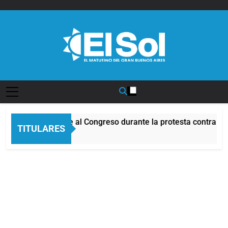
Saltar
al
contenido
Diario EL SOL
cidentes frente al Congreso durante la protesta contra la Ley
TITULARES
oras Atrás