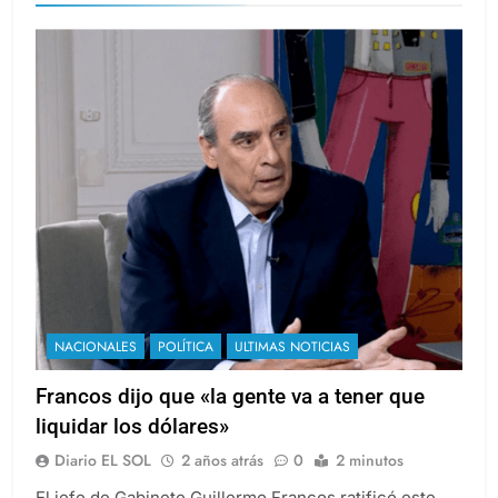
NACIONALES
POLÍTICA
ULTIMAS NOTICIAS
Francos dijo que «la gente va a tener que
liquidar los dólares»
Diario EL SOL
2 años atrás
0
2 minutos
El jefe de Gabinete Guillermo Francos ratificó este