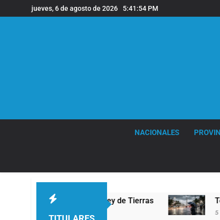
Saltar
jueves, 6 de agosto de 2026
5:41:55 PM
al
contenido
NACIONALES
PROVIN
reforma de la Ley de Tierras
Tormentas severa
5 Horas Atrás