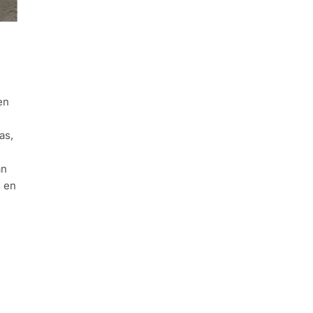
en
as,
an
s en