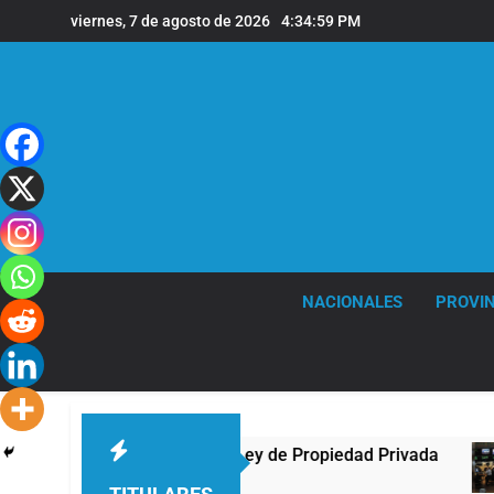
Saltar
viernes, 7 de agosto de 2026
4:34:59 PM
al
contenido
NACIONALES
PROVIN
ngreso contra la Ley de Propiedad Privada
Nue
2 Ho