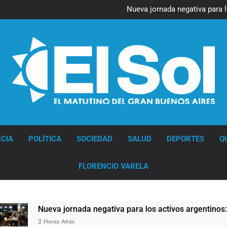
Figuras de la cultura se suma
Nueva jornada negativa para 
en Wall Street y el
Jorge Macri condenó los d
res
Día Internacional 
Figuras de la cultura se suma
Nueva jornada negativa para 
en Wall Street y el
Jorge Macri condenó los d
res
Día Internacional 
Diario EL SOL
CIA
POLÍTICA
SOCIEDAD
SALUD
DEPORTES
Q
FLORENCIO VARELA
va jornada negativa para los activos argentinos: cayeron las a
ras Atrás