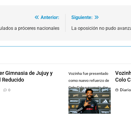
Anterior:
Siguiente:
lados a próceres nacionales
La oposición no pudo avanza
der Gimnasia de Jujuy y
Vozinh
Vozinha fue presentado
el Reducido
Colo C
como nuevo refuerzo de
Colo Colo y promete dar
Diari
0
pelea por el arco