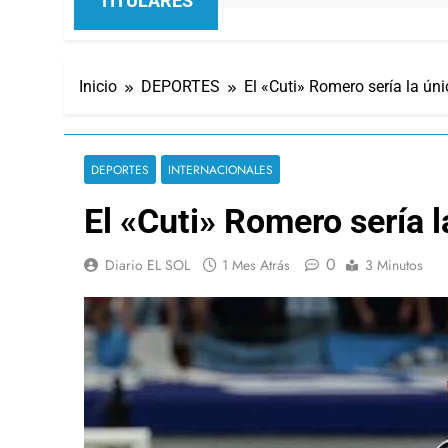
TITULARES
Inicio
DEPORTES
El «Cuti» Romero sería la ún
DEPORTES
INTERNACIONALES
El «Cuti» Romero sería l
0
Diario EL SOL
1 Mes Atrás
3 Minutos