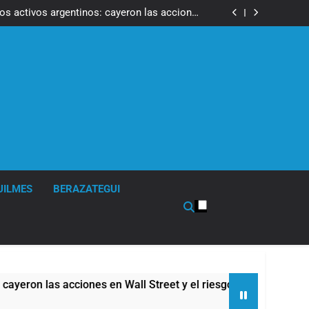
ron a la marcha frente al Congreso contra la
Ley de Propiedad Privada
los activos argentinos: cayeron las acciones
 riesgo país quedó al borde de los 450 puntos
isturbios frente al Congreso y calificó a los
ponsables como «delincuentes anarquistas»
de la Cerveza: los tres secretos para servirla
correctamente
ron a la marcha frente al Congreso contra la
Ley de Propiedad Privada
los activos argentinos: cayeron las acciones
 riesgo país quedó al borde de los 450 puntos
isturbios frente al Congreso y calificó a los
ponsables como «delincuentes anarquistas»
de la Cerveza: los tres secretos para servirla
correctamente
UILMES
BERAZATEGUI
cciones en Wall Street y el riesgo país quedó al borde de los 