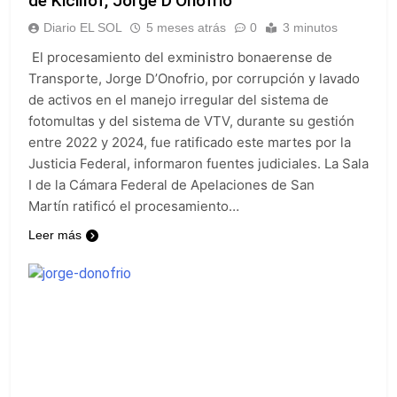
de Kicillof, Jorge D’Onofrio
provincias bajo alerta
Senado debate el
meteorológica
Diario EL SOL
5 meses atrás
0
3 minutos
proyecto sobre
propiedad privada
22 Horas Atrás
El procesamiento del exministro bonaerense de
con foco en los
Día del Cirujano
Transporte, Jorge D’Onofrio, por corrupción y lavado
desalojos
Torácico: una
de activos en el manejo irregular del sistema de
especialidad clave
22 Horas Atrás
fotomultas y del sistema de VTV, durante su gestión
para el cuidado de la
Alerta naranja en
salud respiratoria en
entre 2022 y 2024, fue ratificado este martes por la
Quilmes por
el Sanatorio Urquiza
Justicia Federal, informaron fuentes judiciales. La Sala
tormentas severas y
1 Día Atrás
fuertes ráfagas de
I de la Cámara Federal de Apelaciones de San
Denunciaron
viento
penalmente al
Martín ratificó el procesamiento…
abogado libertario
1 Día Atrás
Leer más
que propuso tirar
napalm sobre el Gran
Buenos Aires