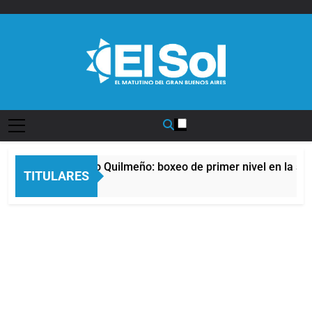
Saltar
al
contenido
Diario EL SOL
 noche del Afro Quilmeño: boxeo de primer nivel en la sede de
TITULARES
oras Atrás