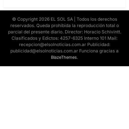
© Copyright 2026 EL SOL SA | Todos los derechos
reservados. Queda prohibida la reproducción total o
parcial del presente diario. Director: Horacio Schivintt.
Clasificados y Edictos: 4257-6325 Interno 101 Mail:
recepcion@elsolnoticias.com.ar Publicidad:
publicidad@elsolnoticias.com.ar Funciona gracias a
.
BlazeThemes