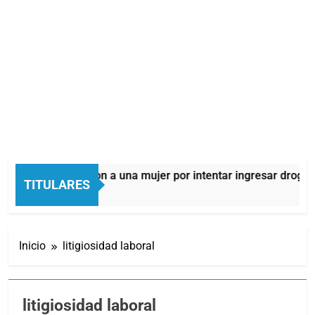
lmes: detuvieron a una mujer por intentar ingresar droga a una
TITULARES
oras Atrás
Inicio
litigiosidad laboral
litigiosidad laboral