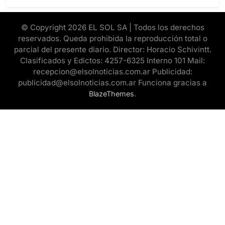
© Copyright 2026 EL SOL SA | Todos los derechos
reservados. Queda prohibida la reproducción total o
parcial del presente diario. Director: Horacio Schivintt.
Clasificados y Edictos: 4257-6325 Interno 101 Mail:
recepcion@elsolnoticias.com.ar Publicidad:
publicidad@elsolnoticias.com.ar Funciona gracias a
.
BlazeThemes