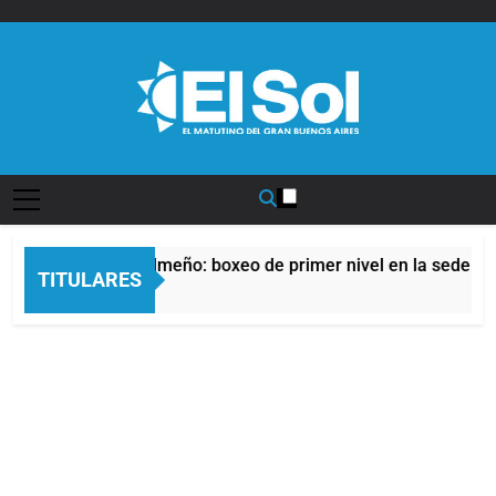
Saltar
al
contenido
Diario EL SOL
el Afro Quilmeño: boxeo de primer nivel en la sede de Quilme
TITULARES