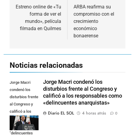
de
Estreno online de «Tu
ARBA reafirma su
forma de ver el
compromiso con el
entradas
mundo», película
crecimiento
filmada en Quilmes
económico
bonaerense
Noticias relacionadas
Jorge Macri condenó los
Jorge Macri
disturbios frente al Congreso y
condenó los
calificó a los responsables como
disturbios frente
«delincuentes anarquistas»
al Congreso y
calificó a los
Diario EL SOL
4 horas atrás
0
responsables
como
"delincuentes