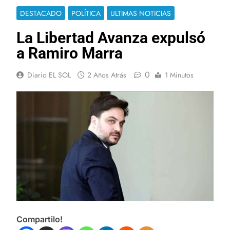
DESTACADO
POLÍTICA
ULTIMAS NOTICIAS
La Libertad Avanza expulsó
a Ramiro Marra
0
Diario EL SOL
2 Años Atrás
1 Minutos
Compartilo!