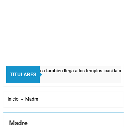
 crisis económica también llega a los templos: casi la mitad d
TITULARES
oras Atrás
Inicio
Madre
Madre