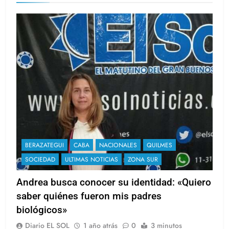
BERAZATEGUI
CABA
NACIONALES
QUILMES
SOCIEDAD
ULTIMAS NOTICIAS
ZONA SUR
Andrea busca conocer su identidad: «Quiero
saber quiénes fueron mis padres
biológicos»
Diario EL SOL
1 año atrás
0
3 minutos