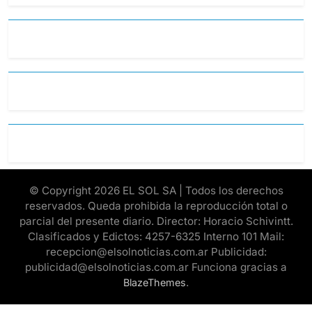
© Copyright 2026 EL SOL SA | Todos los derechos
reservados. Queda prohibida la reproducción total o
parcial del presente diario. Director: Horacio Schivintt.
Clasificados y Edictos: 4257-6325 Interno 101 Mail:
recepcion@elsolnoticias.com.ar Publicidad:
publicidad@elsolnoticias.com.ar Funciona gracias a
.
BlazeThemes