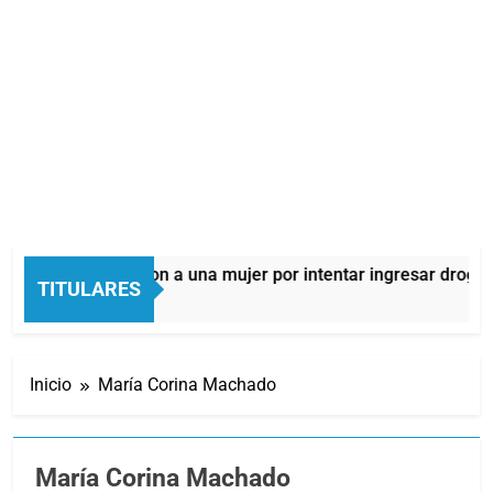
mes: detuvieron a una mujer por intentar ingresar droga a una 
TITULARES
as Atrás
Inicio
María Corina Machado
María Corina Machado