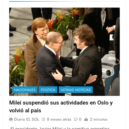
NACIONALES
POLÍTICA
ULTIMAS NOTICIAS
Milei suspendió sus actividades en Oslo y
volvió al país
Diario EL SOL
8 meses atrás
0
2 minutos
El presidente Javier Milei y la comitiva argentina