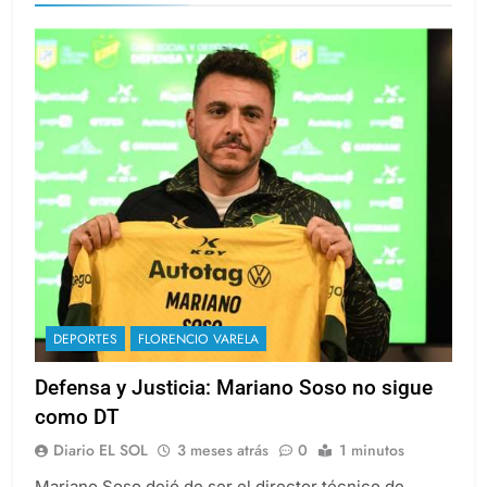
DEPORTES
FLORENCIO VARELA
Defensa y Justicia: Mariano Soso no sigue
como DT
Diario EL SOL
3 meses atrás
0
1 minutos
Mariano Soso dejó de ser el director técnico de