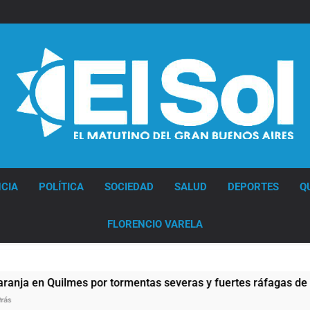
Senado
debate
el
proyecto
sobre
propiedad
privada
con
foco
en
los
desalojos
Diario EL SOL
CIA
POLÍTICA
SOCIEDAD
SALUD
DEPORTES
Q
FLORENCIO VARELA
or tormentas severas y fuertes ráfagas de viento