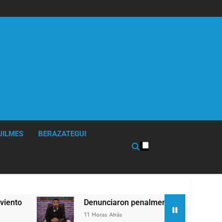
UILMES
BERAZATEGUI
Denunciaron penalmente al abogado libertario que propus
11 Horas Atrás