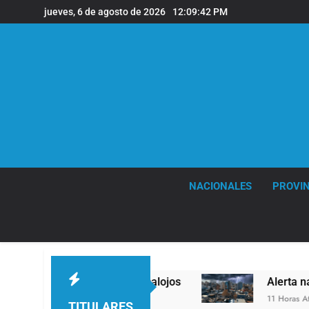
Saltar
jueves, 6 de agosto de 2026
12:09:43 PM
al
contenido
NACIONALES
PROVIN
 en los desalojos
Alerta naranja en Quilmes p
11 Horas Atrás
TITULARES