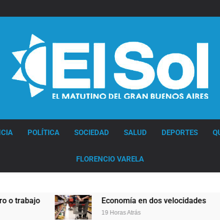
Diario EL SOL
CIA
POLÍTICA
SOCIEDAD
SALUD
DEPORTES
Q
FLORENCIO VARELA
Economía en dos velocidades
Lione
19 Horas Atrás
20 Hora