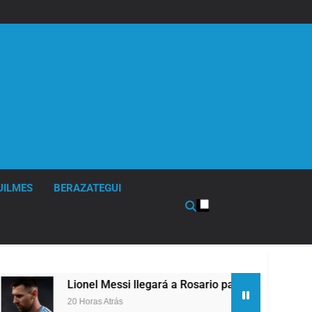
UILMES
BERAZATEGUI
l Messi llegará a Rosario para despedir a su padre Jorge Mess
s Atrás