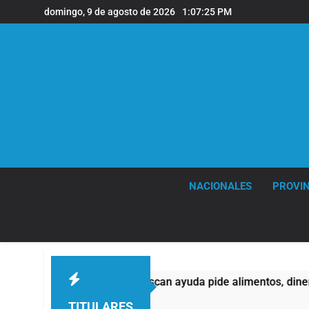
Saltar
domingo, 9 de agosto de 2026
1:07:26 PM
al
contenido
NACIONALES
PROVIN
e quienes buscan ayuda pide alimentos, dinero o trabajo
TITULARES