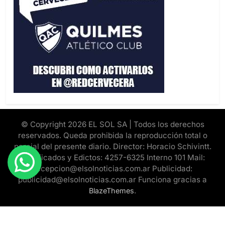
© Copyright 2026 EL SOL SA | Todos los derechos
reservados. Queda prohibida la reproducción total o
parcial del presente diario. Director: Horacio Schivintt.
Clasificados y Edictos: 4257-6325 Interno 101 Mail:
recepcion@elsolnoticias.com.ar Publicidad:
publicidad@elsolnoticias.com.ar Funciona gracias a
.
BlazeThemes