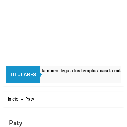
isis económica también llega a los templos: casi la mitad de q
TITULARES
s Atrás
Inicio
Paty
Paty