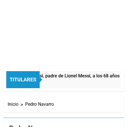
rió Jorge Messi, padre de Lionel Messi, a los 68 años
TITULARES
oras Atrás
Inicio
Pedro Navarro