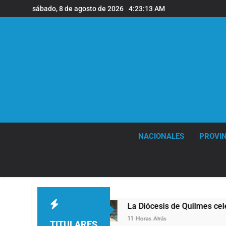
Saltar
sábado, 8 de agosto de 2026
4:23:14 AM
al
contenido
NACIONALES
PROVIN
La Diócesis de Quilmes celebró la visita del 
11 Horas Atrás
TITULARES