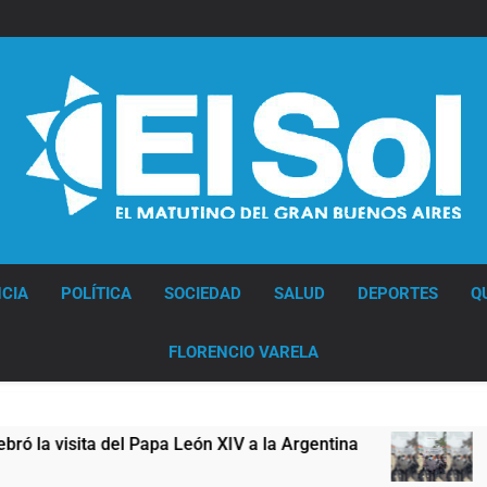
Diario EL SOL
CIA
POLÍTICA
SOCIEDAD
SALUD
DEPORTES
Q
FLORENCIO VARELA
Papa León XIV a la Argentina
Figuras de la cul
13 Horas Atrás