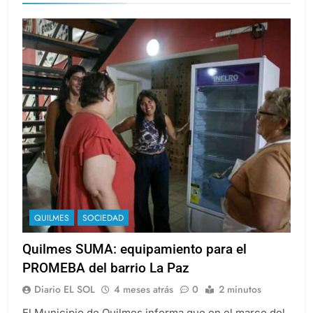
QUILMES
SOCIEDAD
Quilmes SUMA: equipamiento para el
PROMEBA del barrio La Paz
Diario EL SOL
4 meses atrás
0
2 minutos
El Municipio de Quilmes informa que en el marco del