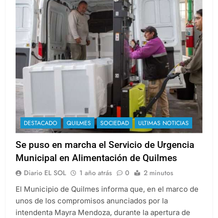
DESTACADO
QUILMES
SOCIEDAD
ULTIMAS NOTICIAS
Se puso en marcha el Servicio de Urgencia
Municipal en Alimentación de Quilmes
Diario EL SOL
1 año atrás
0
2 minutos
El Municipio de Quilmes informa que, en el marco de
unos de los compromisos anunciados por la
intendenta Mayra Mendoza, durante la apertura de