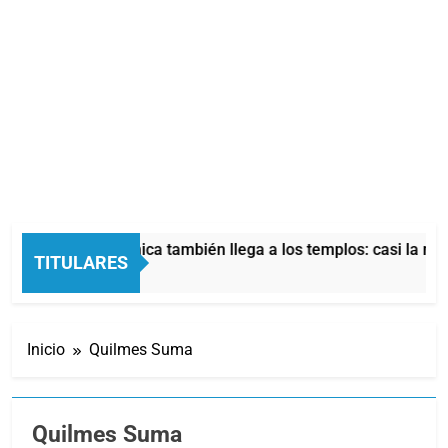
 crisis económica también llega a los templos: casi la mitad 
TITULARES
Horas Atrás
Inicio
Quilmes Suma
Quilmes Suma