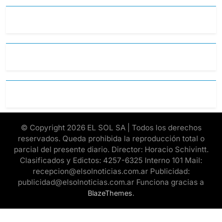
© Copyright 2026 EL SOL SA | Todos los derechos
reservados. Queda prohibida la reproducción total o
parcial del presente diario. Director: Horacio Schivintt.
Clasificados y Edictos: 4257-6325 Interno 101 Mail:
recepcion@elsolnoticias.com.ar Publicidad:
publicidad@elsolnoticias.com.ar Funciona gracias a
.
BlazeThemes