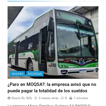
QUILMES
SOCIEDAD
¿Paro en MOQSA?: la empresa avisó que no
puede pagar la totalidad de los sueldos
Diario EL SOL
3 meses atrás
0
1 minutos
La empresa Micro Ómnibus Quilmes SA (MOQSA)