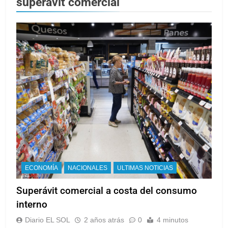
superávit comercial
ECONOMÍA
NACIONALES
ULTIMAS NOTICIAS
Superávit comercial a costa del consumo
interno
Diario EL SOL
2 años atrás
0
4 minutos