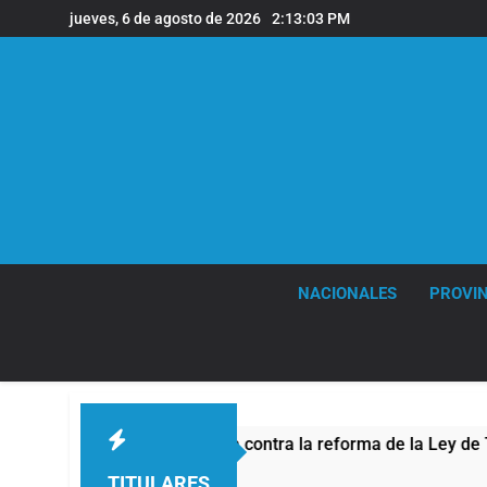
Saltar
jueves, 6 de agosto de 2026
2:13:04 PM
al
contenido
NACIONALES
PROVIN
la protesta contra la reforma de la Ley de Tierras
TITULARES