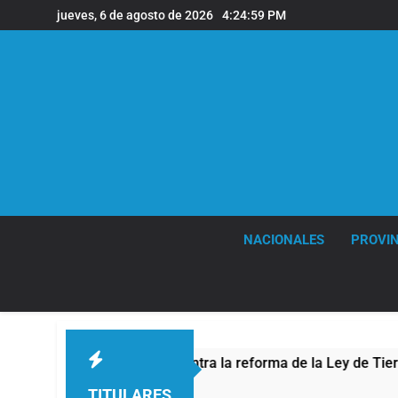
Saltar
jueves, 6 de agosto de 2026
4:25:00 PM
al
contenido
NACIONALES
PROVIN
otesta contra la reforma de la Ley de Tierras
TITULARES