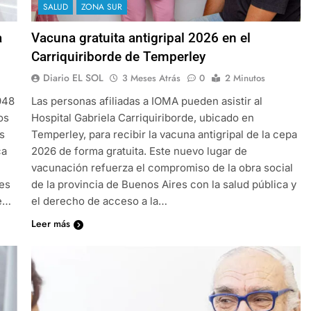
SALUD
ZONA SUR
a
Vacuna gratuita antigripal 2026 en el
Carriquiriborde de Temperley
Diario EL SOL
3 Meses Atrás
0
2 Minutos
948
Las personas afiliadas a IOMA pueden asistir al
os
Hospital Gabriela Carriquiriborde, ubicado en
s
Temperley, para recibir la vacuna antigripal de la cepa
ca
2026 de forma gratuita. Este nuevo lugar de
vacunación refuerza el compromiso de la obra social
les
de la provincia de Buenos Aires con la salud pública y
de…
el derecho de acceso a la…
Leer más