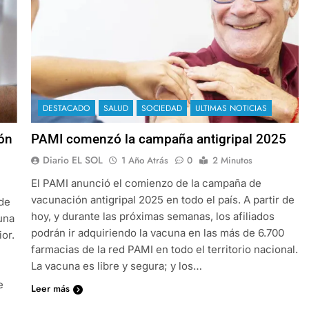
DESTACADO
SALUD
SOCIEDAD
ULTIMAS NOTICIAS
ón
PAMI comenzó la campaña antigripal 2025
Diario EL SOL
1 Año Atrás
0
2 Minutos
El PAMI anunció el comienzo de la campaña de
vacunación antigripal 2025 en todo el país. A partir de
 de
hoy, y durante las próximas semanas, los afiliados
una
podrán ir adquiriendo la vacuna en las más de 6.700
or.
farmacias de la red PAMI en todo el territorio nacional.
La vacuna es libre y segura; y los…
e
Leer más