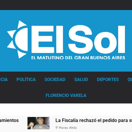
Diario EL SOL
CIA
POLÍTICA
SOCIEDAD
SALUD
DEPORTES
Q
FLORENCIO VARELA
La Fiscalía rechazó el pedido para suspender el juicio 
9 Horas Atrás