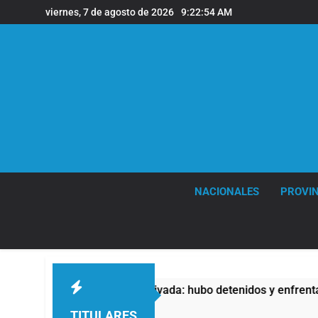
Saltar
viernes, 7 de agosto de 2026
9:22:55 AM
al
contenido
NACIONALES
PROVIN
 Propiedad Privada: hubo detenidos y enfrentamientos
TITULARES