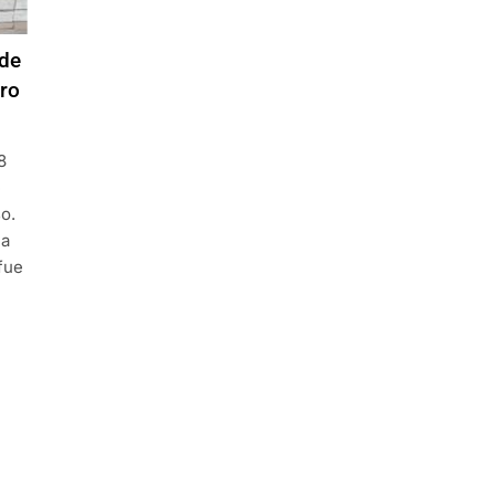
 de
gro
8
e
o.
la
fue