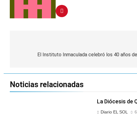
Navegación
de
El Instituto Inmaculada celebró los 40 años d
entradas
Noticias relacionadas
La Diócesis de Q
Diario EL SOL
6