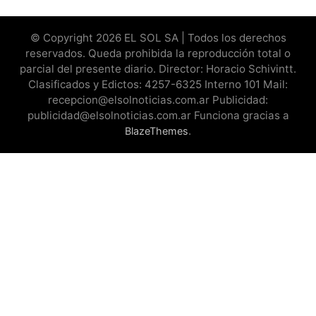
© Copyright 2026 EL SOL SA | Todos los derechos
reservados. Queda prohibida la reproducción total o
parcial del presente diario. Director: Horacio Schivintt.
Clasificados y Edictos: 4257-6325 Interno 101 Mail:
recepcion@elsolnoticias.com.ar Publicidad:
publicidad@elsolnoticias.com.ar Funciona gracias a
.
BlazeThemes