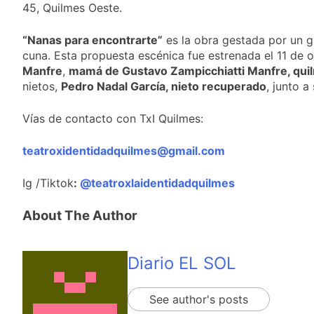
proyecto oficial de
45, Quilmes Oeste.
1 Día Atrás
Ley de Propiedad
La Diócesis de
Privada
Quilmes celebra la
“Nanas para encontrarte”
es la obra gestada por un 
fiesta de San
cuna. Esta propuesta escénica fue estrenada el 11 de o
1 Día Atrás
Cayetano
La Línea 148 pasó a
Manfre
,
mamá de Gustavo Zampicchiatti Manfre, qu
ser operada por La
nietos,
Pedro Nadal García, nieto recuperado
, junto a 
Central de Vicente
1 Día Atrás
López
La Municipalidad de
Vías de contacto con TxI Quilmes:
Quilmes limpió
sumideros y
1 Día Atrás
teatroxidentidadquilmes@gmail.com
desagües en medio
de las lluvias
Ig /Tiktok
:
@teatroxlaidentidadquilmes
About The Author
Diario EL SOL
See author's posts