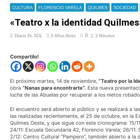
enfrentamientos
contra Pity Alvarez
67 barrios full LED en
CULTURA
FLORENCIO VARELA
QUILMES
SOCIEDAD
Florencio Varela
«Teatro x la identidad Quilme
1 Día Atrás
El temporal se
despide del AMBA:
0
Diario EL SOL
3 Años Atrás
2 Minutos
cuándo dejará de
1 Día Atrás
llover y llega una ola
Kicillof marchó
de frío con mínimas
contra la Ley de
cercanas a 1°C
Compartilo!
Propiedad Privada de
1 Día Atrás
Milei
Renunció el
subsecretario de
Seguridad de
El próximo martes, 14 de noviembre,
“Teatro por la I
1 Día Atrás
Quilmes, Hernán
obra
“Nanas para encontrarte”.
Esta nueva presentaci
Candela Arizaga
Ocampo, tras la
confirmó que tuvo un
lucha de las Abuelas por recuperar a los nietos robado
difusión de chats
«brote psicótico» por
1 Día Atrás
privados
consumo con
El encuentro será abierto al público y se realizará a 
La Libertad Avanza
Facundo Moyano
consiguió la mayoría
las realizadas recientemente, el 25 de octubre, en la E
y rechazó el pedido
Quilmes Oeste, y que sigue con este cronograma: 15/11
1 Día Atrás
del peronismo de
24/11: Escuela Secundaria 42, Florencio Varela; 26/11: 
Masiva movilización
girar el proyecto a
al Congreso contra el
2/12: Centro Cultural “Pampero”, también abierto a la 
comisión